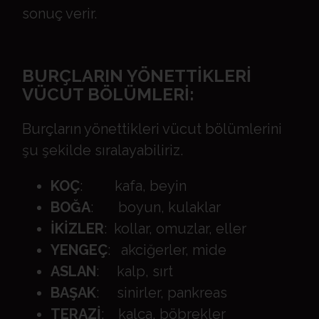
sonuç verir.
BURÇLARIN YÖNETTİKLERİ
VÜCUT BÖLÜMLERİ:
Burçların yönettikleri vücut bölümlerini
şu şekilde sıralayabiliriz.
KOÇ
: kafa, beyin
BOĞA
: boyun, kulaklar
İKİZLER
: kollar, omuzlar, eller
YENGEÇ
: akciğerler, mide
ASLAN
: kalp, sırt
BAŞAK
: sinirler, pankreas
TERAZİ
: kalça, böbrekler