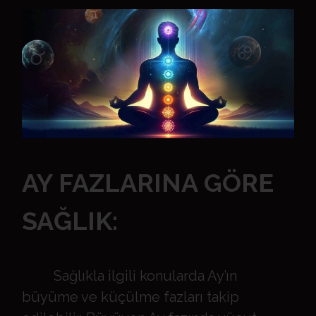
AY FAZLARINA GÖRE
SAĞLIK:
Sağlıkla ilgili konularda Ay’ın
büyüme ve küçülme fazları takip