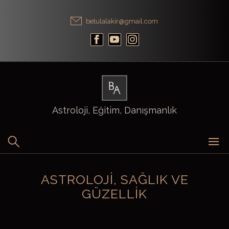
Skip
to
betulalakir@gmail.com
content
Astroloji, Eğitim, Danışmanlık
ASTROLOJI, SAĞLIK VE
GÜZELLIK