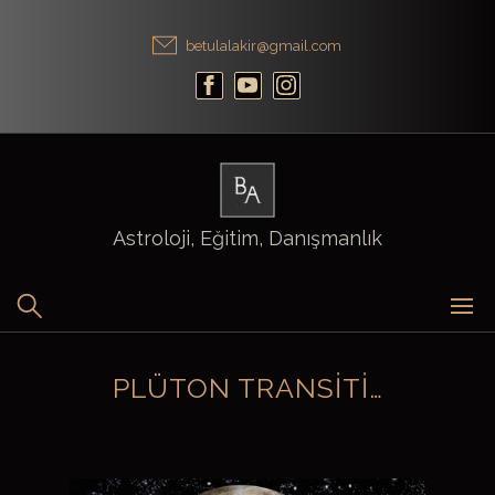
Skip
to
betulalakir@gmail.com
content
Astroloji, Eğitim, Danışmanlık
PLÜTON TRANSITI…