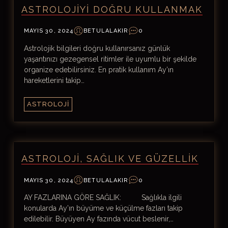
ASTROLOJIYI DOĞRU KULLANMAK
MAYIS 30, 2024
BETULALAKIR
0
Astrolojik bilgileri doğru kullanırsanız günlük
yaşantınızı gezegensel ritimler ile uyumlu bir şekilde
organize edebilirsiniz. En pratik kullanım Ay’ın
hareketlerini takip…
ASTROLOJI
ASTROLOJI, SAĞLIK VE GÜZELLIK
MAYIS 30, 2024
BETULALAKIR
0
AY FAZLARINA GÖRE SAĞLIK: Sağlıkla ilgili
konularda Ay’ın büyüme ve küçülme fazları takip
edilebilir. Büyüyen Ay fazında vücut beslenir,…