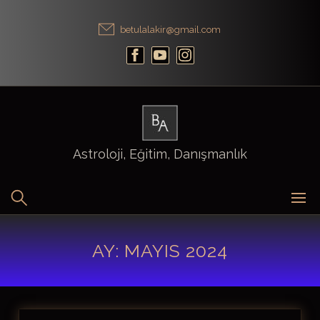
Skip
to
betulalakir@gmail.com
content
Astroloji, Eğitim, Danışmanlık
AY:
MAYIS 2024