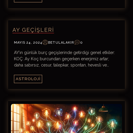
AY GEÇIŞLERI
MAYIS 24, 2024
BETULALAKIR
0
AY’ın günlük burç geçişlerinde getirdiği genel etkiler:
KOÇ: Ay Koç burcundan geçerken enerjimiz artar;
daha sabırsız, cesur, talepkar, spontan, hevesli ve…
ASTROLOJI