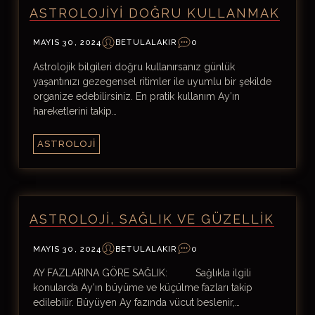
ASTROLOJIYI DOĞRU KULLANMAK
MAYIS 30, 2024
BETULALAKIR
0
Astrolojik bilgileri doğru kullanırsanız günlük
yaşantınızı gezegensel ritimler ile uyumlu bir şekilde
organize edebilirsiniz. En pratik kullanım Ay’ın
hareketlerini takip…
ASTROLOJI
ASTROLOJI, SAĞLIK VE GÜZELLIK
MAYIS 30, 2024
BETULALAKIR
0
AY FAZLARINA GÖRE SAĞLIK: Sağlıkla ilgili
konularda Ay’ın büyüme ve küçülme fazları takip
edilebilir. Büyüyen Ay fazında vücut beslenir,…