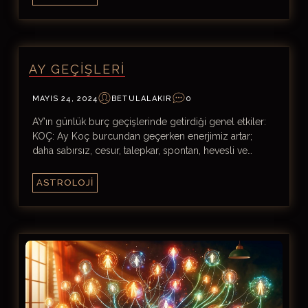
AY GEÇIŞLERI
MAYIS 24, 2024
BETULALAKIR
0
AY’ın günlük burç geçişlerinde getirdiği genel etkiler:
KOÇ: Ay Koç burcundan geçerken enerjimiz artar;
daha sabırsız, cesur, talepkar, spontan, hevesli ve…
ASTROLOJI